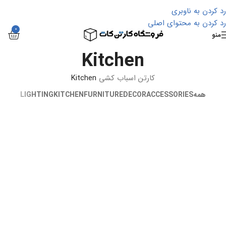
رد کردن به ناوبری
رد کردن به محتوای اصلی
0
منو
Kitchen
کارتن اسباب کشی
Kitchen
همه
ACCESSORIES
DECOR
FURNITURE
KITCHEN
LIGHTING
Suspendisse quam at vestibulum
Leo uteu ullamcorper
Kitchen
Kitchen