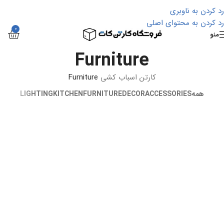
رد کردن به ناوبری
رد کردن به محتوای اصلی
0
منو
Furniture
کارتن اسباب کشی
Furniture
همه
ACCESSORIES
DECOR
FURNITURE
KITCHEN
LIGHTING
Netus eu mollis hac dignis
A lacus bibendum pulvinar
Furniture
Furniture