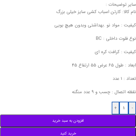
سایر توضیحات :
نام کالا: کارتن اسباب کشی سایز خیلی بزرگ
کیفیت : مواد نو .بهداشتی وبدون هیچ بویی
نوع فلوت داخلی : BC
کیفیت : کرافت کره ای
ابعاد : طول 65 عرض 55 ارتفاع 45
تعداد : 1 عدد
نقظه اتصال : چسب و 9 عدد منگنه
+
-
افزودن به سبد خرید
خرید کنید