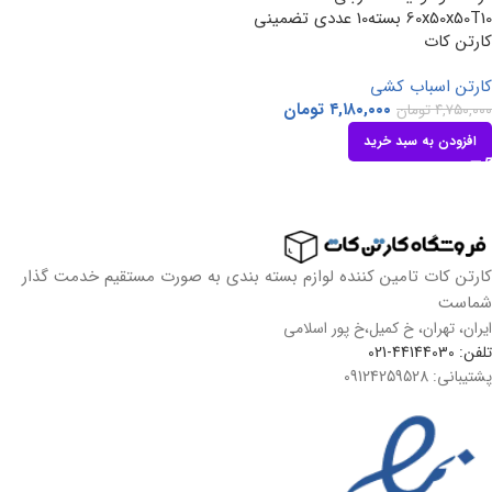
60x50x50T10 بسته10 عددی تضمینی
کارتن کات
کارتن اسباب کشی
۴,۱۸۰,۰۰۰
تومان
۴,۷۵۰,۰۰۰
تومان
افزودن به سبد خرید
کارتن کات تامین کننده لوازم بسته بندی به صورت مستقیم خدمت گذار
شماست
ایران، تهران، خ کمیل،خ پور اسلامی
تلفن: 44144030-021
پشتیبانی: 09124259528