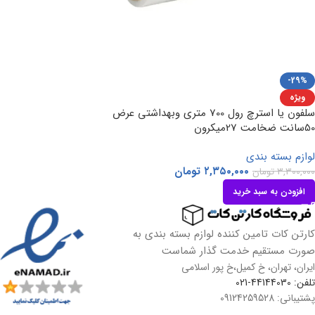
-29%
ویژه
سلفون یا استرچ رول 700 متری وبهداشتی عرض
50سانت ضخامت 27میکرون
لوازم بسته بندی
۲,۳۵۰,۰۰۰
تومان
۳,۳۰۰,۰۰۰
تومان
افزودن به سبد خرید
کارتن کات تامین کننده لوازم بسته بندی به
صورت مستقیم خدمت گذار شماست
ایران، تهران، خ کمیل،خ پور اسلامی
تلفن: 44144030-021
پشتیبانی: 09124259528