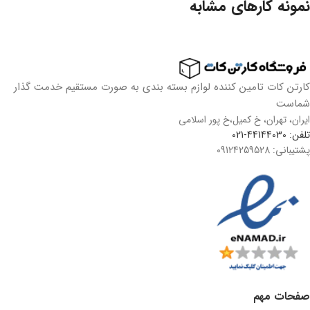
نمونه کارهای مشابه
Et vestibulum quis a suspendisse
Decor
کارتن کات تامین کننده لوازم بسته بندی به صورت مستقیم خدمت گذار
شماست
ایران، تهران، خ کمیل،خ پور اسلامی
تلفن: 44144030-021
پشتیبانی: 09124259528
صفحات مهم